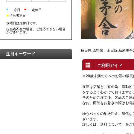
■
■
今日
定休日
■
担当者不在
水曜日は定休日です。
担当者不在の場合、ご対応できない場合
がございます。
秋田県 原料米：山田錦 精米歩合5
注目キーワード
ご利用ガイド
※20歳未満の方へのお酒の販
在庫は店舗と共有の為、流動的
をするよう心がけておりますが
そのためご注文後、欠品のご連
なお、商品をお急ぎの際はお電
ゆうパックの配送料金、箱代な
ざいます。
詳しくは「送料について」をご