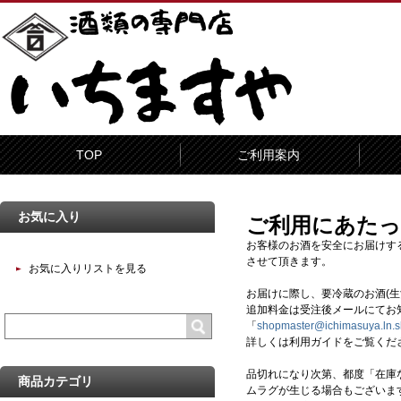
TOP
ご利用案内
お気に入り
ご利用にあた
お客様のお酒を安全にお届けするた
させて頂きます。
お気に入りリストを見る
お届けに際し、要冷蔵のお酒(
追加料金は受注後メールにてお
「
shopmaster@ichimasuya.ln.s
詳しくは利用ガイドをご覧くだ
品切れになり次第、都度「在庫
商品カテゴリ
ムラグが生じる場合もございま