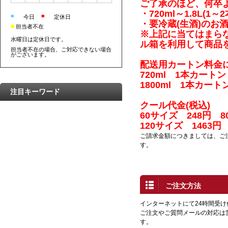
ご了承のほど、何卒
・720ml～1.8L(1
■
■
今日
定休日
・要冷蔵(生酒)のお
■
担当者不在
※上記に当てはまら
水曜日は定休日です。
ル箱を
利用して商品
担当者不在の場合、ご対応できない場合
がございます。
配送用カートン料金に
720ml 1本カート
1800ml 1本カート
注目キーワード
クール代金(税込)
60サイズ 248円 8
120サイズ 1463円
ご請求金額につきましては、ご
す。
ご注文方法
インターネットにて24時間受
ご注文やご質問メールの対応は
す。