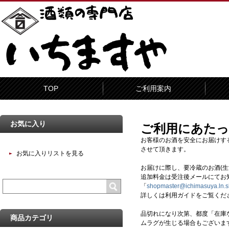
TOP
ご利用案内
お気に入り
ご利用にあた
お客様のお酒を安全にお届けするた
させて頂きます。
お気に入りリストを見る
お届けに際し、要冷蔵のお酒(
追加料金は受注後メールにてお
「
shopmaster@ichimasuya.ln.s
詳しくは利用ガイドをご覧くだ
品切れになり次第、都度「在庫
商品カテゴリ
ムラグが生じる場合もございま