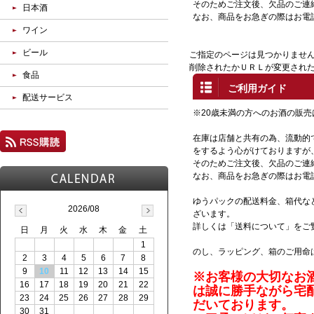
そのためご注文後、欠品のご連
日本酒
なお、商品をお急ぎの際はお電話(0
ワイン
ビール
ご指定のページは見つかりませ
削除されたかＵＲＬが変更され
食品
ご利用ガイド
配送サービス
※20歳未満の方へのお酒の販
在庫は店舗と共有の為、流動的
をするよう心がけておりますが
そのためご注文後、欠品のご連
なお、商品をお急ぎの際はお電
ゆうパックの配送料金、箱代な
2026/08
ざいます。
詳しくは「送料について」をご
日
月
火
水
木
金
土
1
のし、ラッピング、箱のご用命
2
3
4
5
6
7
8
9
10
11
12
13
14
15
※お客様の大切なお
16
17
18
19
20
21
22
は
誠に勝手ながら宅
23
24
25
26
27
28
29
だいております。
30
31