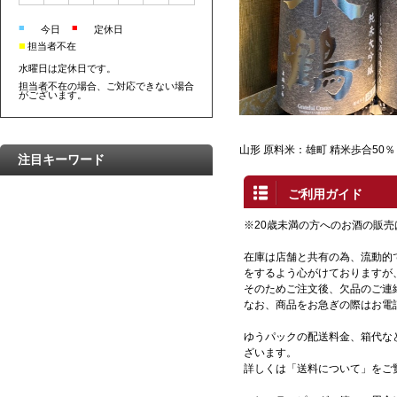
■
■
今日
定休日
■
担当者不在
水曜日は定休日です。
担当者不在の場合、ご対応できない場合
がございます。
山形 原料米：雄町 精米歩合50％ 
注目キーワード
ご利用ガイド
※20歳未満の方へのお酒の販
在庫は店舗と共有の為、流動的
をするよう心がけておりますが
そのためご注文後、欠品のご連
なお、商品をお急ぎの際はお電
ゆうパックの配送料金、箱代な
ざいます。
詳しくは「送料について」をご