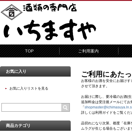
TOP
ご利用案内
お気に入り
ご利用にあた
お客様のお酒を安全にお届けするた
させて頂きます。
お気に入りリストを見る
お届けに際し、要冷蔵のお酒(
追加料金は受注後メールにてお
「
shopmaster@ichimasuya.ln.s
詳しくは利用ガイドをご覧くだ
品切れになり次第、都度「在庫
商品カテゴリ
ムラグが生じる場合もございま