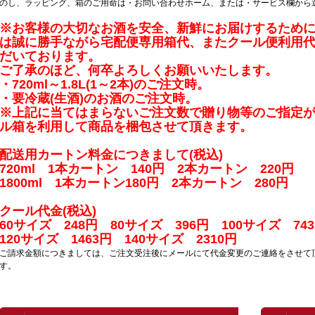
のし、ラッピング、箱のご用命は・お問い合わせホーム、または・サービス欄から
※お客様の大切なお酒を安全、新鮮にお届けするため
は
誠に勝手ながら宅配便専用箱代、またクール便利用
だいております。
ご了承のほど、何卒よろしくお願いいたします。
・720ml～1.8L(1～2本)のご注文時。
・要冷蔵(生酒)のお酒のご注文時。
※上記に当てはまらないご注文数で贈り物等のご指定
ル箱を
利用して商品を梱包させて頂きます。
配送用カートン料金につきまして(税込)
720ml 1本カートン 140円 2本カートン 220円
1800ml 1本カートン180円 2本カートン 280円
クール代金(税込)
60サイズ 248円 80サイズ 396円 100サイズ 74
120サイズ 1463円 140サイズ 2310円
ご請求金額につきましては、ご注文受注後にメールにて代金変更のご連絡をさせて
す。