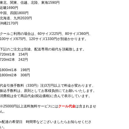
東北、関東、信越、北陸、東海1590円
近畿1690円
中国、四国1800円
北海道、九州2020円
沖縄2170円
クールご利用の場合は、60サイズ225円、80サイズ360円、
100サイズ675円、120サイズ1330円が別途かかります。
下記のご注文は別途、配送専用の箱代を頂戴致します。
720ml1本 154円
720ml2本 242円
1800ml1本 198円
1800ml2本 308円
代金引換手数料（330円）注)3万円以上で料金が変わります、
振込手数料は、原則としてお客様負担にてお願いいたします。
消費税は全て商品代金(税込価格)に含んで表示しています。
※25000円以上送料無料サービスには
クール代金
は含まれませ
ん。
○配達の希望日 時間帯などございましたらお知らせくださ
い。