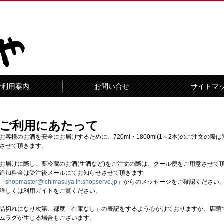
ご利用案内
お問い合せ
サイトマ
ご利用にあたって
お客様のお酒を安全にお届けするために、720ml・1800ml(1～2本)のご注文
させて頂きます。
お届けに際し、要冷蔵のお酒(生酒など)をご注文の際は、クール便をご用意させて
追加料金は受注後メールにてお知らせさせて頂きます
「
shopmaster@ichimasuya.ln.shopserve.jp
」からのメッセージをご確認ください
詳しくは利用ガイドをご覧ください。
品切れになり次第、都度「在庫なし」の表記をするよう心がけておりますが、店頭
ムラグが生じる場合もございます。