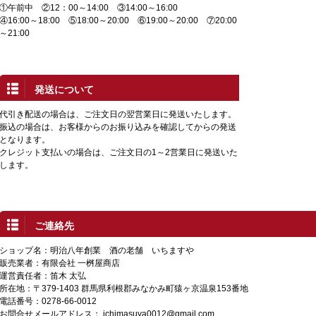
①午前中 ②12：00～14:00 ③14:00～16:00
④16:00～18:00 ⑤18:00～20:00 ⑥19:00～20:00 ⑦20:00
～21:00
発送について
代引き配送の場合は、ご注文日の翌営業日に発送いたします。
振込の場合は、お客様からのお振り込みを確認してからの発送
となります。
クレジット支払いの場合は、ご注文日の1～2営業日に発送いた
します。
ご連絡先
ショップ名：明治八年創業 酒の老舗 いちますや
販売業者：有限会社 一桝屋商店
運営責任者：笛木 太弘
所在地：〒379-1403 群馬県利根郡みなかみ町猿ヶ京温泉153番地
電話番号：0278-66-0012
お問合せメールアドレス：
ichimasuya0012@gmail.com