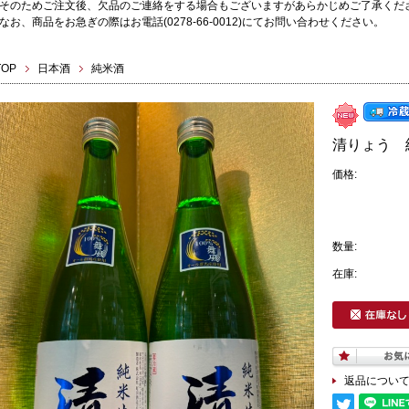
そのためご注文後、欠品のご連絡をする場合もございますがあらかじめご了承くだ
なお、商品をお急ぎの際はお電話(0278-66-0012)にてお問い合わせください。
TOP
日本酒
純米酒
清りょう 純
価格:
数量:
在庫:
返品につい