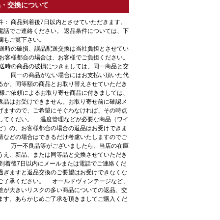
品・交換について
件： 商品到着後7日以内とさせていただきます。
電話でご連絡ください。 返品条件については、下
欄もご覧下さい。
輸送時の破損、誤品配送交換は当社負担とさせてい
 お客様都合の場合は、お客様でご負担ください。
送時の商品の破損につきましては、同一商品と交
。 同一の商品がない場合にはお支払い頂いた代
るか、同等額の商品とお取り替えさせていただき
様ご依頼によるお取り寄せ商品に付きましては、
返品はお受けできません。お取り寄せ前に確認メ
げますので、ご希望にそぐわなければ、その時点
してくだい。 温度管理などが必要な商品（ワイ
ど）の、お客様都合の場合の返品はお受けできま
情などの場合はできるだけ考慮いたしますのでご
。 万一不良品等がございましたら、当店の在庫
うえ、新品、または同等品と交換させていただき
到着後7日以内にメールまたは電話でご連絡くだ
過ぎますと返品交換のご要望はお受けできなくな
ご了承ください。 オールドヴィンテージなど、
差が大きいリスクの多い商品についての返品、交
ます。あらかじめご了承を頂きましてご購入くだ