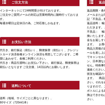
ご注文方法
返
インターネットにて24時間受け付けております。
返品期限・条
ご注文やご質問メールの対応は営業時間内に随時行っておりま
メールまたは
す。
記「不良品」
毎週水曜日は定休日の為、ご対応致しかねます。
返品送料： 
ただきます。
不良品： 輸
換いたします
金をお返しす
お支払い方法
ます。 お客
商品入荷後の
代引き、銀行振込（前払い）、郵便振替（前払い）、クレジッ
ールを差し上
トカード決済各種オンライン決済を用意してございます。ご希
でキャンセル
望にあわせて、各種ご利用ください。
ン、日本酒な
代引き：商品引渡時にお支払い下さい。 銀行振込、郵便振替は
せん。特殊事
前払いとなります ご注文後、14日以内にお願いします。
連絡ください
状況を確認の
ます。 商品
さい。それを
送料について
りますので、
ボトルによる
換はできかね
送料（地域、サイズごとに異なります）、
さい。
60サイズ（720ml1本）